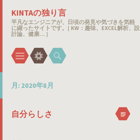
KINTAの独り言
平凡なエンジニアが、日頃の発見や気づきを気軽
に綴ったサイトです。[ KW：趣味、EXCEL解析、設
計論、健康… ]
メ
ウ
検
ニ
ィ
索
ュ
ジ
ー
ェ
月:
2020年8月
ッ
ト
自分らしさ