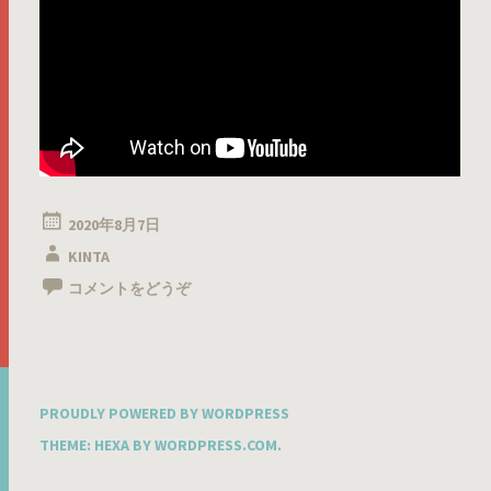
2020年8月7日
KINTA
コメントをどうぞ
PROUDLY POWERED BY WORDPRESS
THEME: HEXA BY
WORDPRESS.COM
.