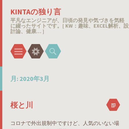
KINTAの独り言
平凡なエンジニアが、日頃の発見や気づきを気軽
に綴ったサイトです。[ KW：趣味、EXCEL解析、設
計論、健康… ]
メ
ウ
検
ニ
ィ
索
ュ
ジ
ー
ェ
月:
2020年3月
ッ
ト
桜と川
コロナで外出規制中ですけど、人気のいない場