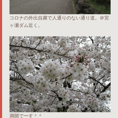
コロナの外出自粛で人通りのない通り道。＠宮
ヶ瀬ダム近く。
満開でーす＾＾