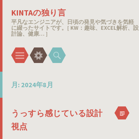
KINTAの独り言
平凡なエンジニアが、日頃の発見や気づきを気軽
に綴ったサイトです。[ KW：趣味、EXCEL解析、設
計論、健康… ]
メ
ウ
検
ニ
ィ
索
ュ
ジ
ー
ェ
月:
2024年8月
ッ
ト
うっすら感じている設計
視点