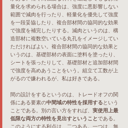
量化を求められる場合は、強度に悪影響しない
範囲で減肉を行ったり、軽量化を優先して強度
を一段妥協したり、複合部材間の協同的な効果
で強度を補完したりする。減肉というのは、構
造部材に複数空いている丸孔をイメージしてい
ただければよい。複合部材間の協同的な効果と
いうのは、基礎部材の表面に塗料を塗ったり、
シートを張ったりして、基礎部材と追加部材間
で強度を高めあうことをいう。組立て工数が上
がるので嫌われるが、私は好きである。
間の設計をするというのは、トレードオフの関
係にある要素の
中間域の特性を採用する
という
ことである。別の言い方をすれば、
実使用上最
低限な両方の特性を見出すということ
である。
このようにする利点は、二つある。一つは、無