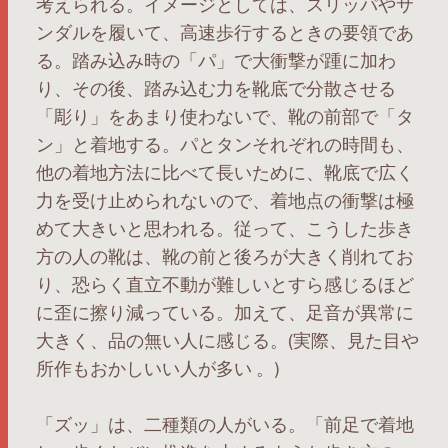
考えられる。イメージとしては、スリッパやサ
ンダルを履いて、高速歩行するときの要領であ
る。踏み込み時の「パ」で大衝撃が踵に加わ
り、その後、踏み込む力を靴底で分散させる
「彫り」をあまり使わないで、靴の前部で「タ
ン」と着地する。パとタンそれぞれの時間も、
他の着地方法に比べて長いために、靴底で広く
力を受け止められないので、着地点の衝撃は極
めて大きいと思われる。従って、こうした歩き
方の人の靴は、靴の前と後ろが大きく削れてお
り、恐らく直立不動が難しいとすら感じるほど
に歪に擦り減っている。加えて、足音が異常に
大きく、品の無い人に感じる。(実際、見た目や
所作もおかしいい人が多い 。)
「ズッ」は、二種類の人がいる。「前足で着地