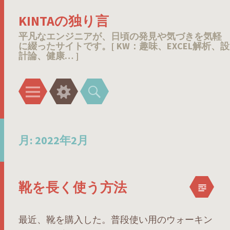
KINTAの独り言
平凡なエンジニアが、日頃の発見や気づきを気軽
に綴ったサイトです。[ KW：趣味、EXCEL解析、設
計論、健康… ]
メ
ウ
検
ニ
ィ
索
ュ
ジ
ー
ェ
月:
2022年2月
ッ
ト
靴を長く使う方法
最近、靴を購入した。普段使い用のウォーキン