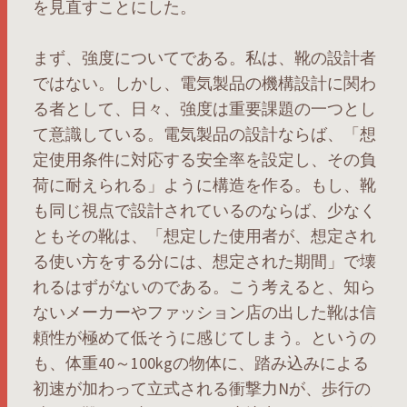
を見直すことにした。
まず、強度についてである。私は、靴の設計者
ではない。しかし、電気製品の機構設計に関わ
る者として、日々、強度は重要課題の一つとし
て意識している。電気製品の設計ならば、「想
定使用条件に対応する安全率を設定し、その負
荷に耐えられる」ように構造を作る。もし、靴
も同じ視点で設計されているのならば、少なく
ともその靴は、「想定した使用者が、想定され
る使い方をする分には、想定された期間」で壊
れるはずがないのである。こう考えると、知ら
ないメーカーやファッション店の出した靴は信
頼性が極めて低そうに感じてしまう。というの
も、体重40～100kgの物体に、踏み込みによる
初速が加わって立式される衝撃力Nが、歩行の