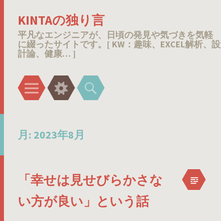
KINTAの独り言
平凡なエンジニアが、日頃の発見や気づきを気軽
に綴ったサイトです。[ KW：趣味、EXCEL解析、設
計論、健康… ]
メ
ウ
検
ニ
ィ
索
ュ
ジ
ー
ェ
月:
2023年8月
ッ
ト
「幸せは見せびらかさな
い方が良い」という話