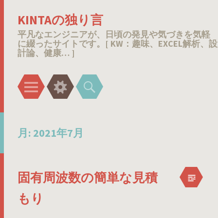
KINTAの独り言
平凡なエンジニアが、日頃の発見や気づきを気軽
に綴ったサイトです。[ KW：趣味、EXCEL解析、設
計論、健康… ]
メ
ウ
検
ニ
ィ
索
ュ
ジ
ー
ェ
月:
2021年7月
ッ
ト
固有周波数の簡単な見積
もり