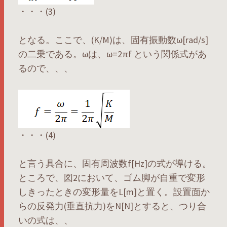
・・・(3)
となる。ここで、(K/M)は、固有振動数ω[rad/s]
の二乗である。ωは、ω=2πf という関係式があ
るので、、、
・・・(4)
と言う具合に、固有周波数f[Hz]の式が導ける。
ところで、図2において、ゴム脚が自重で変形
しきったときの変形量をL[m]と置く。設置面か
らの反発力(垂直抗力)をN[N]とすると、つり合
いの式は、、