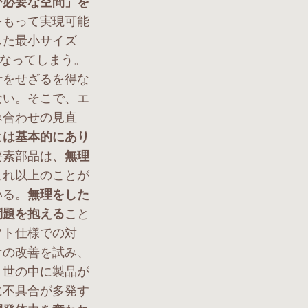
び必要な空間」を
をもって実現可能
した最小サイズ
になってしまう。
計をせざるを得な
ない。そこで、エ
み合わせの見直
とは基本的にあり
要素部品は、
無理
これ以上のことが
いる。
無理をした
問題を抱える
こと
フト仕様での対
けの改善を試み、
、世の中に製品が
に不具合が多発す