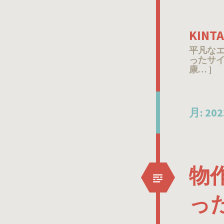
KIN
平凡な
ったサイ
康… ]
月:
20
物
っ