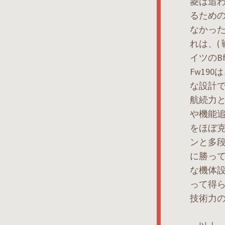
菱は追
るため
なかっ
れは、(
イツのB
Fw19
な設計
航続力
や機能
をほぼ
ンと多
に勝っ
な機体
って得
技術力