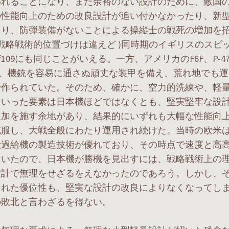
われることになり、また余裕のない設計のために、敵国
の性能向上のための改良設計が追い付かなかったり、新
たり、防弾装備がないことによる操縦士の戦死の増加を
 戦略戦術的位置づけは違えど )同時期のイギリスのスピ
f109にも同じことがいえる。一方、アメリカのF6F、P-
0は、機銃を容易に通さぬ頑丈な装甲を備え、荒れ地でも
で作られていた。そのため、確かに、空力的洗練や、軽
といった要素は日本機ほどではなくとも、堅実堅牢な設
追加を施す余地があり、結果的にいずれも大幅な性能向
克服し、大戦全般にわたり運用され続けた。当時の欧米
段過給機の製造技術が優れており、その時点で速度と高
ていたので、日本機が勝機を見出すには、戦略戦術上の
設計で無理をせざるをえなかったのであろう。しかし、
られた優位性も、堅実な設計の改良によりなくなってし
の敗北と言わざるを得ない。