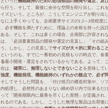
ャといった
機能維持のための必須部品の開発や選定、及
がら行う。そして、最後に余分な空間を削り出し、これ
サイズという。ところが、こうしてエンジニアが割り出
なに上手くやっても、企画要求サイズの1.2～2倍程度
ら、必ず機能を満たすために、理論上の余裕を持った設
である。そして、これは多くの場合、企画部に許容され
アは、「必須要素部品の開発や選定の見直し」「その組
行う。しかし、この見直しで
サイズが大々的に変わるこ
。というのも、すでに一番初めの見積もりの時点で、各
きる
最小開発・選定をされているからである。よって、
場合は、
確実に、無理しないとできないこと
を意味して
、強度、機能発現、機能維持のいずれかの観点で、必ず
。そしてそうした問題を、「付け焼刃の構造対策や、ソ
社内処理し、必然性のあまりない締め切り内で出来るだ
もって「開発期限内に最善を尽くした形態」が定義され
されるのである。しかし、こうした無理な製品は出荷後