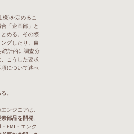
様)を定めるこ
場合「企画部」と
まとめる。その際
リングしたり、自
を統計的に調査分
は、こうした要求
事項について述べ
ある。
のエンジニアは、
要素部品を開発
、
・EMI・エンク