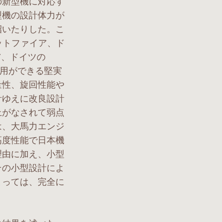
の新型機に対応す
型機の設計体力が
招いたりした。こ
ットファイア、ド
47、ドイツの
運用ができる堅実
量性、旋回性能や
計ゆえに改良設計
上がなされて弱点
は、大馬力エンジ
高度性能で日本機
理由に加え、小型
その小型設計によ
まっては、完全に