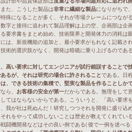
、設計部や品質保証部は
度重なる市場問題対応に追われ
。また、こうした製品は
非常に繊細な製品
になりがちで
が特殊になることが多く、それが市場クレームにつなが
は数字と接待に追われて製品理解は上の空、企画部は企
なる要求書をまとめ始め、技術限界と開発体力の消耗は
書には、新規機能の追加と、最小要求がもれなく記載さ
る技術的選択肢がなく、開発は暗礁に乗り上げるのであ
に、高い要求に対してエンジニアが試行錯誤することで
であるが、それは研究の場合に許されること
である。日
合は、できる技術の集積で、堅実な製品を作ることしか
ぜなら、
お客様の安全が第一
だからである。無理をして
こしてはならないからである。こういうと、「高い要求
と、我が社は死ぬんだ！研究しつつそれを開発に盛り込
、それをやって成功しないことは歴史が教えてくれてい
戦闘機開発などはその良い例である( 後で一例を述べる 