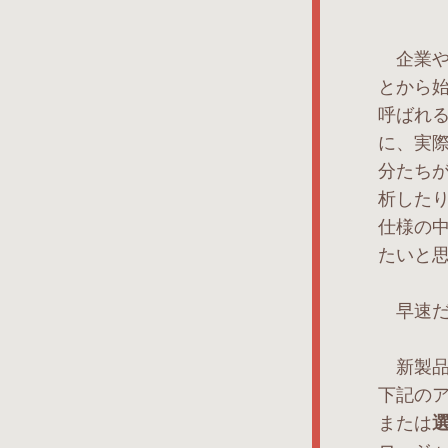
企業や
とから
呼ばれ
に、実
分たちが
析した
仕様の
たいと
早速だ
新製品
下記の
または