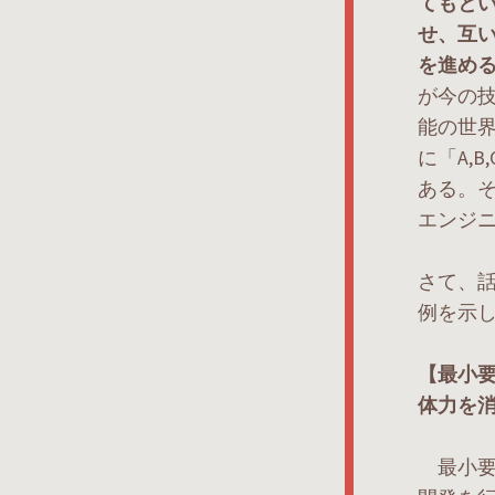
てもと
せ、互
を進め
が今の技
能の世
に「A,
ある。
エンジ
さて、
例を示
【最小
体力を
最小要