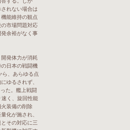
回答する。しか
歩されない場合は
・機能維持の観点
後の市場問題対応
開発余裕がなく事
、開発体力が消耗
時の日本の戦闘機
から、あらゆる点
的にゆるされず、
あった。艦上戦闘
より速く、旋回性能
消火装備の削除
軽量化が施され、
題とその対応に三