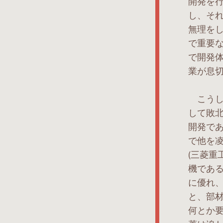
開発を
し、そ
無理を
で重要
で開発
業が息
こうし
して敗
開発で
で他を
(三菱重
機であ
に優れ
と、部
何とか