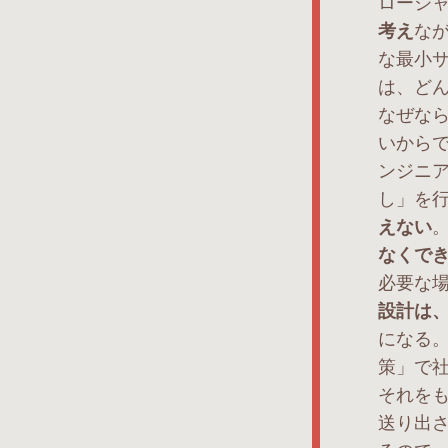
ロージ
考え
な
な最小
は、どん
なぜな
いから
ンジニ
し」を
えない
なくで
必要な
設計は
になる
策」で
それを
送り出