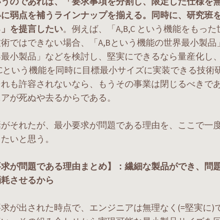
いうのであれば、「要求事項を分割し、限定した仕様を
いに弱点を補うラインナップを揃える。同時に、研究班
る」を提言したい
。例えば、「A,B,C という機能をもっ
術ではできない場合、「A,Bという機能の世界最小製品」
界最小製品」などを検討し、堅実にできるなら量産化し
B,Cという機能を同時に目標最小サイズに実装できる技術
それも許容されないなら、もうその事業は閉じるべきで
ニアが死ぬや去るからである。
話がそれたが、最小要求が問題である理由を、ここで一
したいと思う。
要求が問題である理由まとめ】：繊細な製品ができ、問
消耗させるから
求が出された時点で、エンジニアは無理なく(=堅実に)