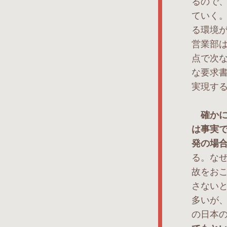
るので
ていく
る環境
営業部
点で次
な要求
実現す
確か
は事実
発の場
る。な
故をお
さない
多いが
の日本の