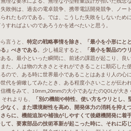
無理な要求による、無理な小型軽量設計が招いた残念
た失敗例は、過去の電卓競争、携帯電話開発競争、ノー
みられたものである。では、こうした失敗をしないため
どうすればよいのであろうかを述べたいと思う。
ら言うと、
特定の戦略事情を除き、「最小を小形にと
める」べきである
。少し補足すると、
「最小を製品のウ
である。最小といった瞬間に、前述の課題が起こり、良
。また、人は物の大きさとそれができることに順応した
あるので、ある時に世界最小であることはあまり人の心
の世代を俯瞰してみたとき、ある程度小さいことが伝わ
信機をみて、10mm,20mmの大小であなたのQOLが大
 それよりも、
「別の機能や特性、使い方をウリとし、
を少なく、また環境耐性を高め、開発体力の消耗を抑え
。さらに、機能追加や補強がしやすくて後継機開発に着
そして、要素部品の技術革新が起こった時に、それに応