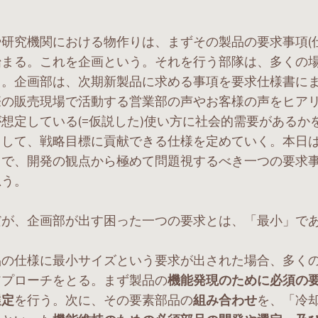
研究機関における物作りは、まずその製品の要求事項(仕
始まる。これを企画という。それを行う部隊は、多くの
る。企画部は、次期新製品に求める事項を要求仕様書に
際の販売現場で活動する営業部の声やお客様の声をヒア
想定している(=仮説した)使い方に社会的需要があるか
りして、戦略目標に貢献できる仕様を定めていく。本日
中で、開発の観点から極めて問題視するべき一つの要求
思う。
が、企画部が出す困った一つの要求とは、「最小」で
の仕様に最小サイズという要求が出された場合、多く
アプローチをとる。まず製品の
機能発現のために必須の
選定
を行う。次に、その要素部品の
組み合わせ
を、「冷却