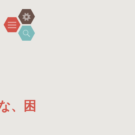
ウ
メ
ィ
ニ
検
ジ
ュ
索
ェ
ー
ッ
ト
な、困