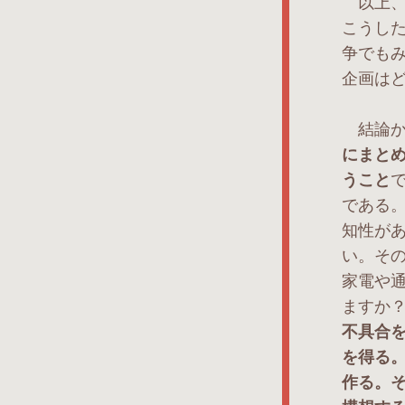
以上、
こうし
争でも
企画は
結論か
にまと
うこと
である
知性が
い。そ
家電や通
ますか？
不具合
を得る
作る。