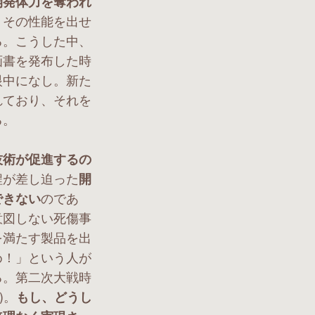
開発体力を奪われ
、その性能を出せ
る。こうした中、
画書を発布した時
眼中になし。新た
れており、それを
る。
技術が促進するの
程が差し迫った
開
できない
のであ
意図しない死傷事
を満たす製品を出
め！」という人が
る。第二次大戦時
)。
もし、どうし