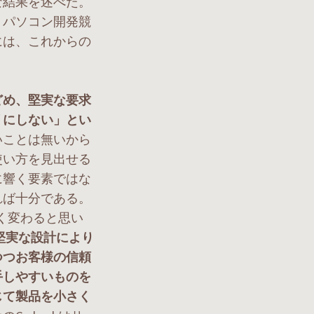
な結果を述べた。
トパソコン開発競
には、これからの
どめ、堅実な要求
リにしない」とい
いことは無いから
使い方を見出せる
に響く要素ではな
れば十分である。
きく変わると思い
堅実な設計により
つつお客様の信頼
手しやすいものを
じて製品を小さく