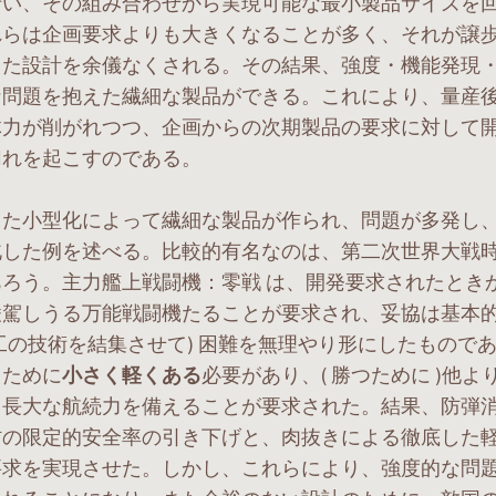
行い、その組み合わせから実現可能な最小製品サイズを
れらは企画要求よりも大きくなることが多く、それが譲
した設計を余儀なくされる。その結果、強度・機能発現
な問題を抱えた繊細な製品ができる。これにより、量産
体力が削がれつつ、企画からの次期製品の要求に対して
切れを起こすのである。
た小型化によって繊細な製品が作られ、問題が多発し
北した例を述べる。比較的有名なのは、第二次世界大戦
あろう。主力艦上戦闘機：零戦 は、開発要求されたとき
凌駕しうる万能戦闘機たることが要求され、妥協は基本
工の技術を結集させて) 困難を無理やり形にしたもので
るために
小さく軽くある
必要があり、( 勝つために )他
、長大な航続力を備えることが要求された。結果、防弾
材の限定的安全率の引き下げと、肉抜きによる徹底した
要求を実現させた。しかし、これらにより、強度的な問