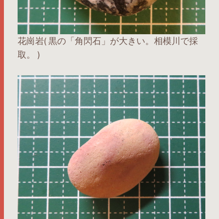
花崗岩( 黒の「角閃石」が大きい。相模川で採
取。 )