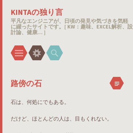
KINTAの独り言
平凡なエンジニアが、日頃の発見や気づきを気軽
に綴ったサイトです。[ KW：趣味、EXCEL解析、設
計論、健康… ]
メ
ウ
検
ニ
ィ
索
ュ
ジ
ー
ェ
路傍の石
ッ
ト
石は、何処にでもある。
だけど、ほとんどの人は、目もくれない。