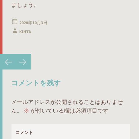
ましょう。
2020年10月3日
KINTA
投
←
→
稿
ナ
ビ
コメントを残す
ゲ
ー
メールアドレスが公開されることはありませ
シ
ん。
※
が付いている欄は必須項目です
ョ
ン
コメント