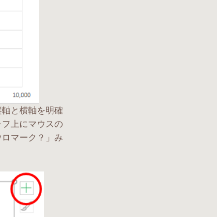
縦軸と横軸を明確
ラフ上にマウスの
ウロマーク？」み