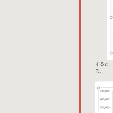
すると
る。