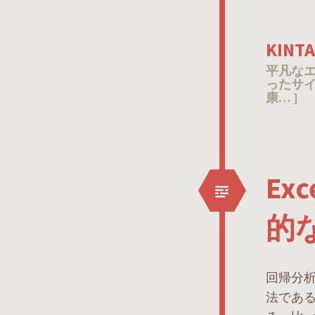
KIN
平凡な
ったサイ
康… ]
Ex
的
回帰分
法であ