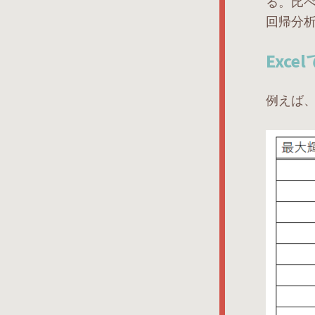
る。比べ
回帰分
Exc
例えば