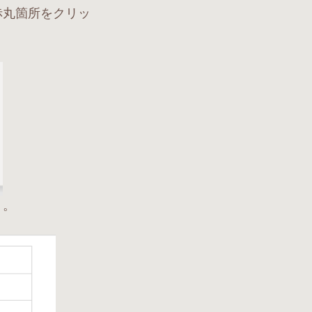
赤丸箇所をクリッ
う。