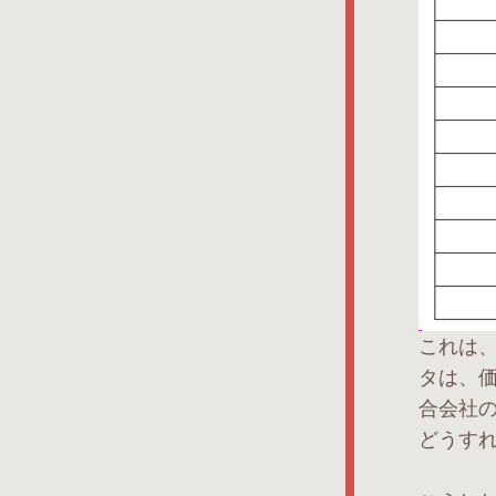
これは
タは、価
合会社の
どうす