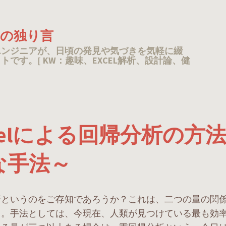
TAの独り言
エンジニアが、日頃の発見や気づきを気軽に綴
トです。[ KW：趣味、EXCEL解析、設計論、健
celによる回帰分析の方法
な手法～
析というのをご存知であろうか？これは、二つの量の関
る。手法としては、今現在、人類が見つけている最も効