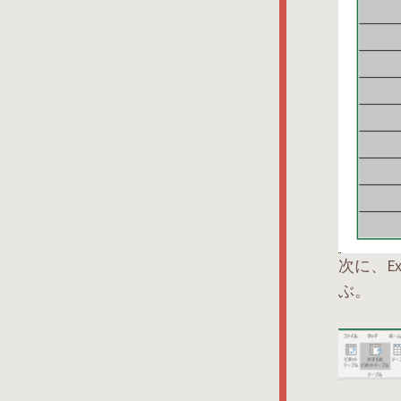
次に、E
ぶ。