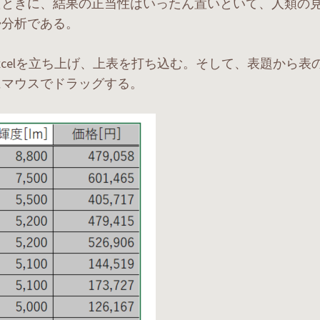
たときに、結果の正当性はいったん置いといて、人類の
帰分析である。
xcelを立ち上げ、上表を打ち込む。そして、表題から表
にマウスでドラッグする。