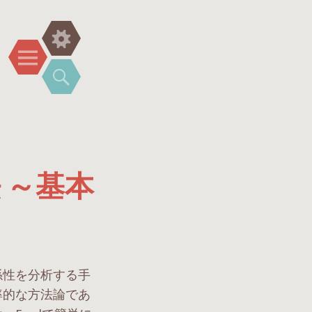
ウ
メ
ィ
ニ
検
ジ
ュ
索
ェ
ー
ッ
ト
 ～基本
係性を分析する手
率的な方法論であ