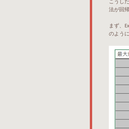
こうし
法が回
まず、E
のよう