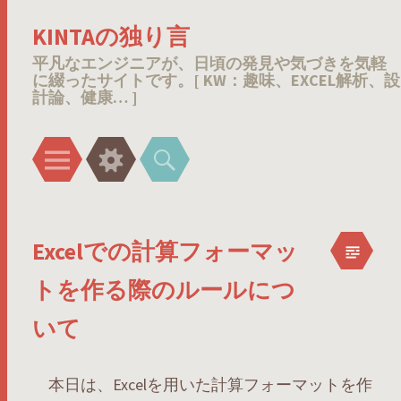
KINTAの独り言
平凡なエンジニアが、日頃の発見や気づきを気軽
に綴ったサイトです。[ KW：趣味、EXCEL解析、設
計論、健康… ]
メ
ウ
検
ニ
ィ
索
ュ
ジ
ー
ェ
Excelでの計算フォーマッ
ッ
ト
トを作る際のルールにつ
いて
本日は、Excelを用いた計算フォーマットを作