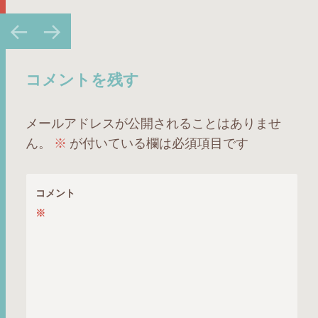
投
←
→
稿
ナ
ビ
コメントを残す
ゲ
ー
メールアドレスが公開されることはありませ
シ
ん。
※
が付いている欄は必須項目です
ョ
ン
コメント
※