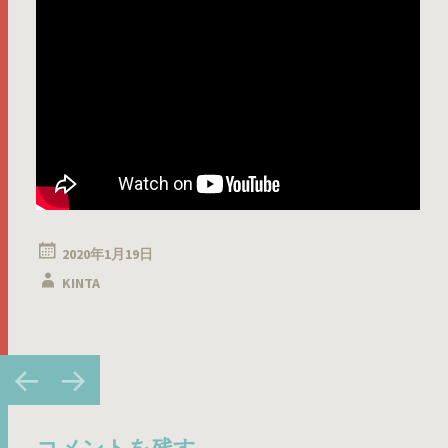
2020年1月19日
KINTA
投
←
→
稿
ナ
コメントを残す