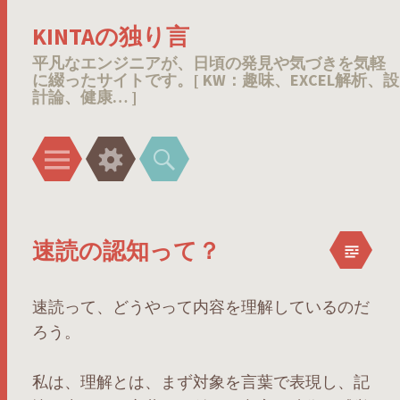
KINTAの独り言
平凡なエンジニアが、日頃の発見や気づきを気軽
に綴ったサイトです。[ KW：趣味、EXCEL解析、設
計論、健康… ]
メ
ウ
検
ニ
ィ
索
ュ
ジ
ー
ェ
速読の認知って？
ッ
ト
速読って、どうやって内容を理解しているのだ
ろう。
私は、理解とは、まず対象を言葉で表現し、記