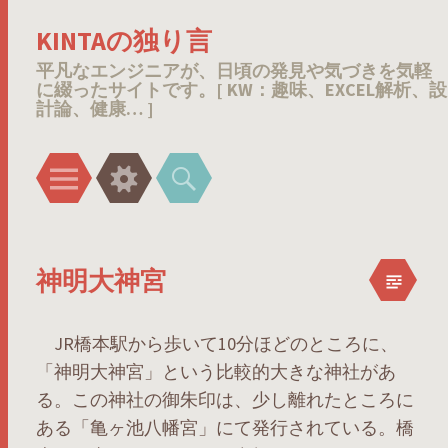
KINTAの独り言
平凡なエンジニアが、日頃の発見や気づきを気軽
に綴ったサイトです。[ KW：趣味、EXCEL解析、設
計論、健康… ]
メ
ウ
検
ニ
ィ
索
ュ
ジ
ー
ェ
神明大神宮
ッ
ト
JR橋本駅から歩いて10分ほどのところに、
「神明大神宮」という比較的大きな神社があ
る。この神社の御朱印は、少し離れたところに
ある「亀ヶ池八幡宮」にて発行されている。橋