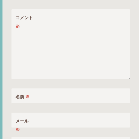
ョ
ン
コメント
※
名前
※
メール
※