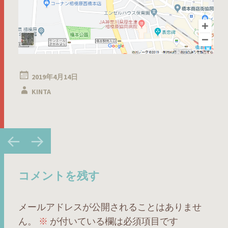
2019年4月14日
KINTA
投
←
→
稿
ナ
ビ
コメントを残す
ゲ
ー
メールアドレスが公開されることはありませ
シ
ん。
※
が付いている欄は必須項目です