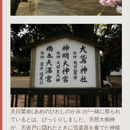
天日鷲命( あめのひわしのかみ )が一緒に祭られ
ているとは、びっくりしました。天照大御神
が、天岩戸に隠れたときに弦楽器を奏でた神様