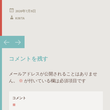
2020年7月9日
KINTA
投
←
→
稿
ナ
ビ
コメントを残す
ゲ
ー
メールアドレスが公開されることはありませ
シ
ん。
※
が付いている欄は必須項目です
ョ
ン
コメント
※