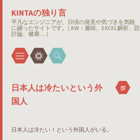
KINTAの独り言
平凡なエンジニアが、日頃の発見や気づきを気軽
に綴ったサイトです。[ KW：趣味、EXCEL解析、設
計論、健康… ]
メ
ウ
検
ニ
ィ
索
ュ
ジ
ー
ェ
日本人は冷たいという外
ッ
ト
国人
日本人は冷たい！という外国人がいる。