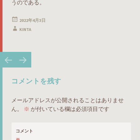
うのである。
2022年4月3日
KINTA
投
←
→
稿
ナ
ビ
コメントを残す
ゲ
ー
メールアドレスが公開されることはありませ
シ
ん。
※
が付いている欄は必須項目です
ョ
ン
コメント
※