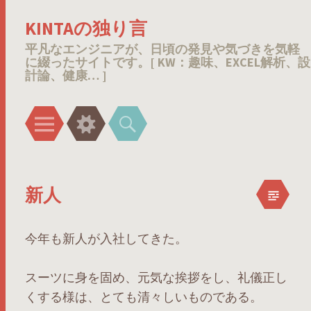
KINTAの独り言
平凡なエンジニアが、日頃の発見や気づきを気軽
に綴ったサイトです。[ KW：趣味、EXCEL解析、設
計論、健康… ]
メ
ウ
検
ニ
ィ
索
ュ
ジ
ー
ェ
新人
ッ
ト
今年も新人が入社してきた。
スーツに身を固め、元気な挨拶をし、礼儀正し
くする様は、とても清々しいものである。