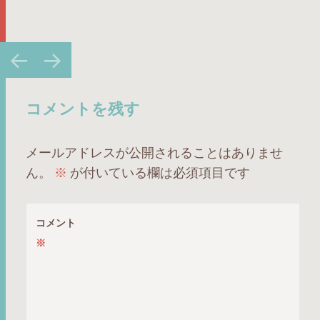
投
←
→
稿
ナ
ビ
コメントを残す
ゲ
ー
メールアドレスが公開されることはありませ
シ
ん。
※
が付いている欄は必須項目です
ョ
ン
コメント
※