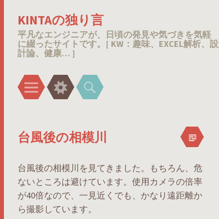
KINTAの独り言
平凡なエンジニアが、日頃の発見や気づきを気軽
に綴ったサイトです。[ KW：趣味、EXCEL解析、設
計論、健康… ]
メ
ウ
検
ニ
ィ
索
ュ
ジ
ー
ェ
台風後の相模川
ッ
ト
台風後の相模川を見てきました。もちろん、危
ないところは避けています。使用カメラの倍率
が40倍なので、一見近くでも、かなり遠距離か
ら撮影しています。