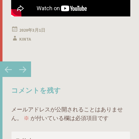
2020年3月1日
KINTA
投
←
→
稿
ナ
ビ
コメントを残す
ゲ
ー
メールアドレスが公開されることはありませ
シ
ん。
※
が付いている欄は必須項目です
ョ
ン