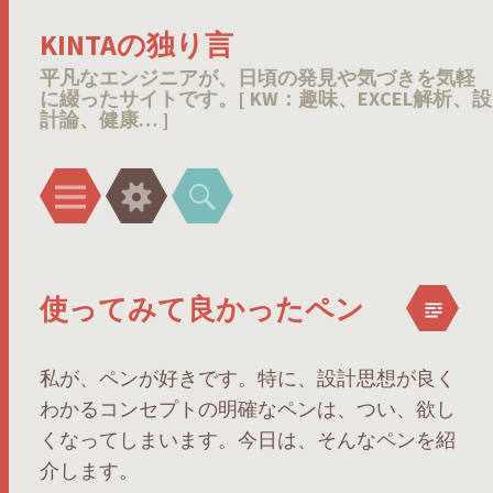
KINTAの独り言
平凡なエンジニアが、日頃の発見や気づきを気軽
に綴ったサイトです。[ KW：趣味、EXCEL解析、設
計論、健康… ]
メ
ウ
検
ニ
ィ
索
ュ
ジ
ー
ェ
使ってみて良かったペン
ッ
ト
私が、ペンが好きです。特に、設計思想が良く
わかるコンセプトの明確なペンは、つい、欲し
くなってしまいます。今日は、そんなペンを紹
介します。