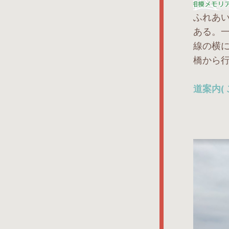
ふれあい
ある。一
線の横
橋から
道案内(