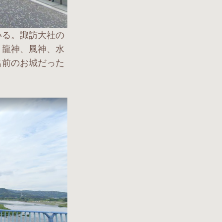
いる。諏訪大社の
、龍神、風神、水
名前のお城だった