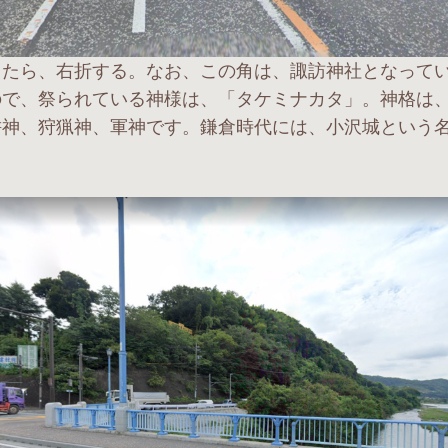
ったら、右折する。なお、この角は、諏訪神社となって
ので、祭られている神様は、「タケミナカタ」。神格は
耕神、狩猟神、軍神です。鎌倉時代には、小沢城という
。