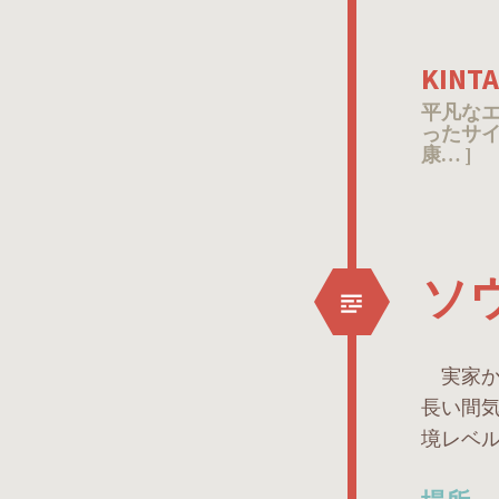
KIN
平凡な
ったサイ
康… ]
ソ
実家か
長い間
境レベ