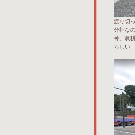
渡り切
分社な
神、農
らしい