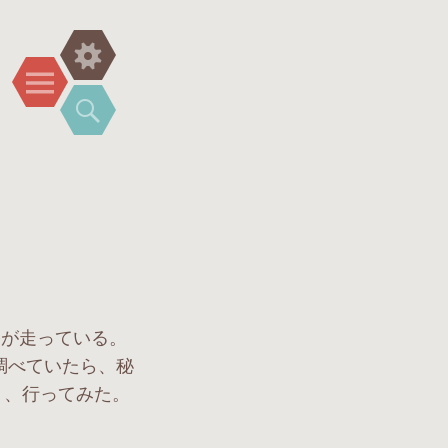
ウ
メ
ィ
ニ
検
ジ
ュ
索
ェ
ー
ッ
ト
路が走っている。
調べていたら、秘
り、行ってみた。