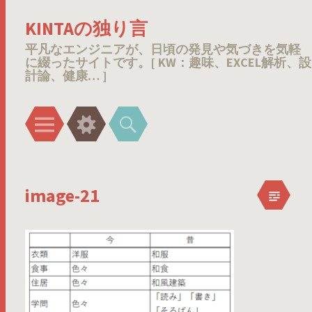
KINTAの独り言
平凡なエンジニアが、日頃の発見や気づきを気軽
に綴ったサイトです。[ KW：趣味、EXCEL解析、設
計論、健康… ]
メ
ウ
検
ニ
ィ
索
ュ
ジ
ー
ェ
image-21
ッ
ト