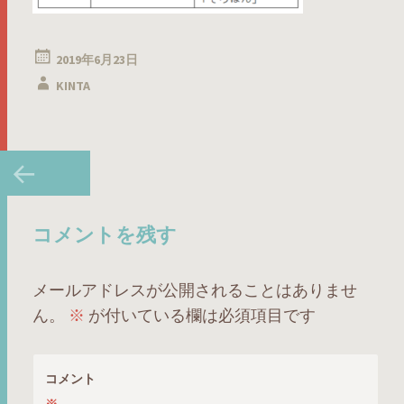
2019年6月23日
KINTA
投
←
稿
ナ
ビ
コメントを残す
ゲ
ー
メールアドレスが公開されることはありませ
シ
ん。
※
が付いている欄は必須項目です
ョ
ン
コメント