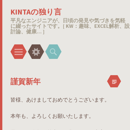
KINTAの独り言
平凡なエンジニアが、日頃の発見や気づきを気軽
に綴ったサイトです。[ KW：趣味、EXCEL解析、設
計論、健康… ]
メ
ウ
検
ニ
ィ
索
ュ
ジ
ー
ェ
謹賀新年
ッ
ト
皆様、あけましておめでとうございます。
本年も、よろしくお願いたします。