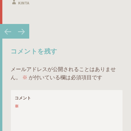
KINTA
投
←
→
稿
ナ
ビ
コメントを残す
ゲ
ー
メールアドレスが公開されることはありませ
シ
ん。
※
が付いている欄は必須項目です
ョ
ン
コメント
※