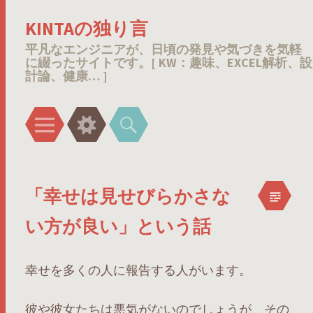
KINTAの独り言
平凡なエンジニアが、日頃の発見や気づきを気軽
に綴ったサイトです。[ KW：趣味、EXCEL解析、設
計論、健康… ]
メ
ウ
検
ニ
ィ
索
ュ
ジ
ー
ェ
「幸せは見せびらかさな
ッ
ト
い方が良い」という話
幸せを多くの人に報告する人がいます。
彼や彼女たちは悪気がないのでしょうが、その